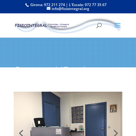
Girona: 972 211 274 | L'Escala: 972 77 35 67
info@fisiointegral.org
Centre a L'Escala