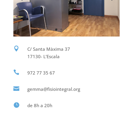

C/ Santa Màxima 37
17130- L’Escala

972 77 35 67

gemma@fisiointegral.org

de 8h a 20h