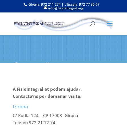
Girona: 972 211 274 | L'Escala: 972 77 35 67
info@fisiointegral.org
Contacti'ns
A FisioIntegral et podem ajudar.
Contacta’ns per demanar visita.
Girona
C/ Rutlla 124 – CP 17003- Girona
Telèfon 972 21 12 74