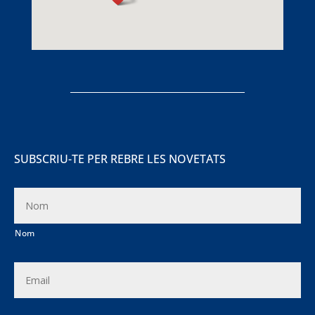
SUBSCRIU-TE PER REBRE LES NOVETATS
N
O
M
*
Nom
E
m
a
i
l