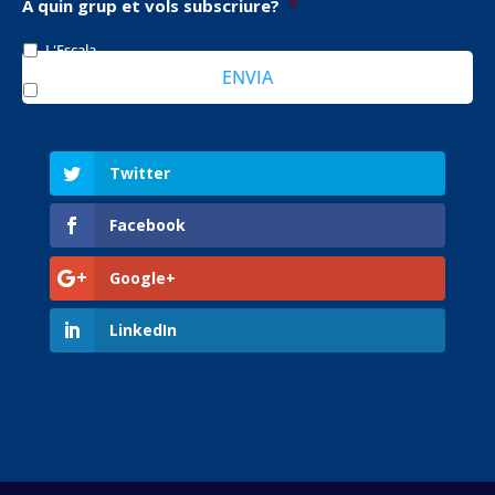
A quin grup et vols subscriure?
*
*
L'Escala
Girona
Twitter
Facebook
Google+
LinkedIn