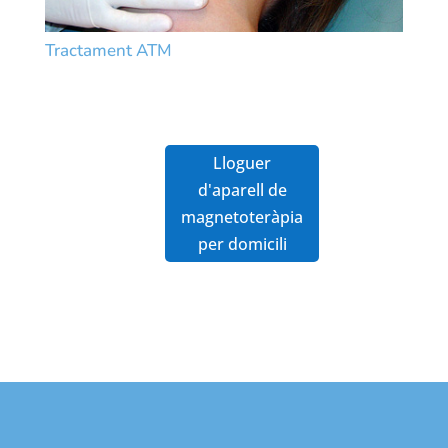
Tractament ATM
Lloguer
d'aparell de
magnetoteràpia
per domicili