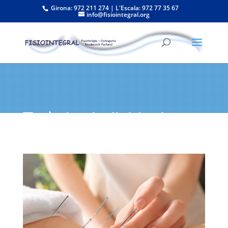
Girona: 972 211 274 | L'Escala: 972 77 35 67
info@fisiointegral.org
Teràpies individuals