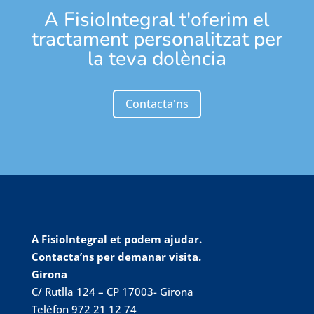
A FisioIntegral t'oferim el
tractament personalitzat per
la teva dolència
Contacta'ns
A FisioIntegral et podem ajudar.
Contacta’ns per demanar visita.
Girona
C/ Rutlla 124 – CP 17003- Girona
Telèfon 972 21 12 74