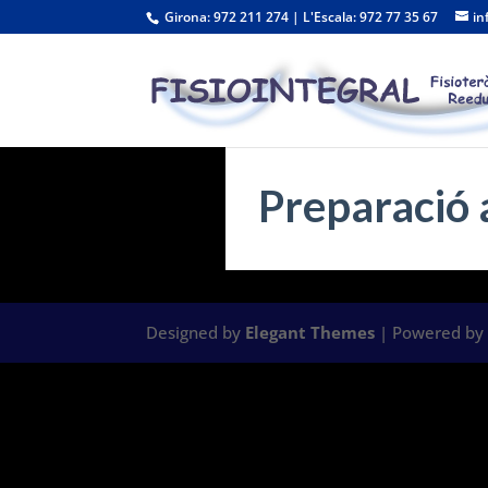
Girona: 972 211 274 | L'Escala: 972 77 35 67
in
Preparació 
Designed by
Elegant Themes
| Powered b