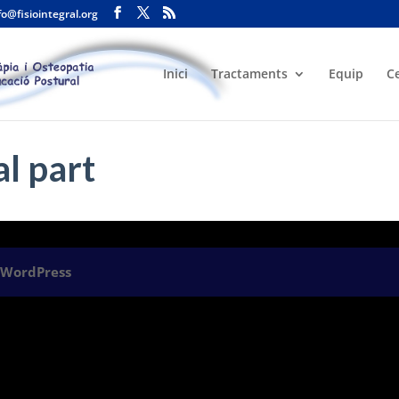
fo@fisiointegral.org
Inici
Tractaments
Equip
C
al part
y
WordPress