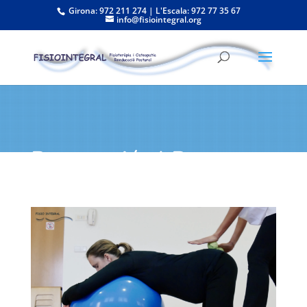
Girona: 972 211 274 | L'Escala: 972 77 35 67
info@fisiointegral.org
Preparació al Part