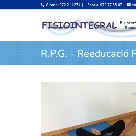
Girona: 972 211 274 | L'Escala: 972 77 35 67
in
R.P.G. - Reeducació 