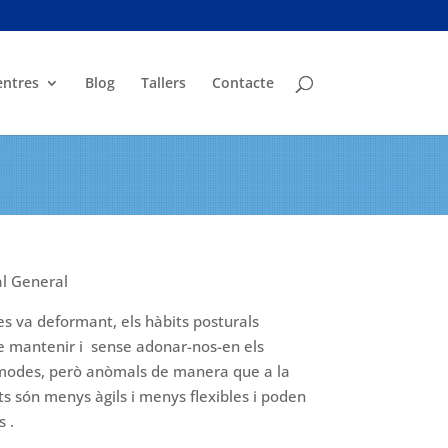
entres
Blog
Tallers
Contacte
al General
es va deformant, els hàbits posturals
 de mantenir i sense adonar-nos-en els
modes, però anòmals de manera que a la
s són menys àgils i menys flexibles i poden
 .