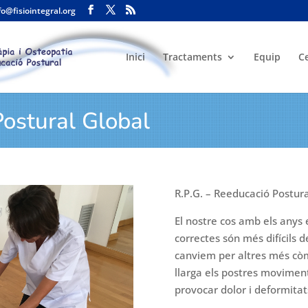
fo@fisiointegral.org
Inici
Tractaments
Equip
C
Postural Global
R.P.G. – Reeducació Postur
El nostre cos amb els anys 
correctes són més difícils
canviem per altres més cò
llarga els postres moviment
provocar dolor i deformitats