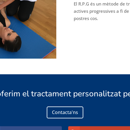
El R.P.G és un mètode de t
actives progressives a fi de
postres cos.
oferim el tractament personalitzat p
Contacta'ns