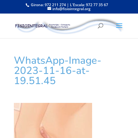
Girona: 972 211 274 | L'Escala: 972 77 35 67
info@fisiointegral.org
WhatsApp-Image-
2023-11-16-at-
19.51.45