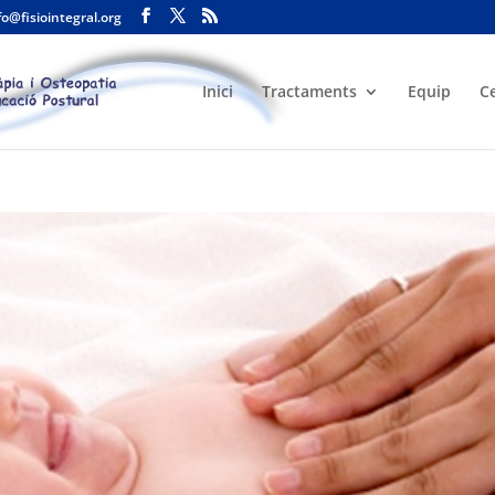
fo@fisiointegral.org
Inici
Tractaments
Equip
C