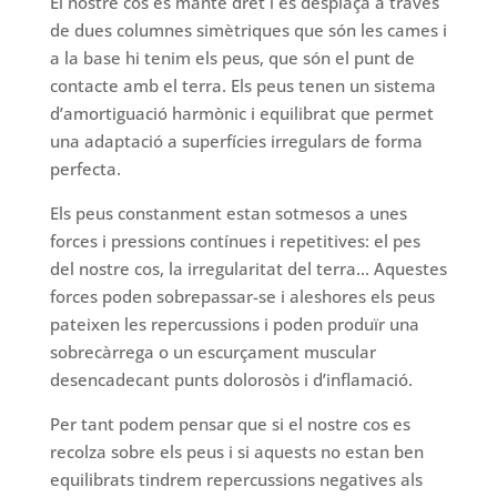
El nostre cos es manté dret i es desplaça a través
de dues columnes simètriques que són les cames i
a la base hi tenim els peus, que són el punt de
contacte amb el terra. Els peus tenen un sistema
d’amortiguació harmònic i equilibrat que permet
una adaptació a superfícies irregulars de forma
perfecta.
Els peus constanment estan sotmesos a unes
forces i pressions contínues i repetitives: el pes
del nostre cos, la irregularitat del terra… Aquestes
forces poden sobrepassar-se i aleshores els peus
pateixen les repercussions i poden produïr una
sobrecàrrega o un escurçament muscular
desencadecant punts dolorosòs i d’inflamació.
Per tant podem pensar que si el nostre cos es
recolza sobre els peus i si aquests no estan ben
equilibrats tindrem repercussions negatives als