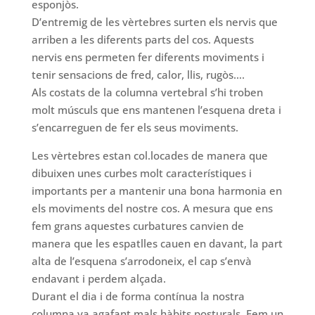
esponjòs.
D’entremig de les vèrtebres surten els nervis que
arriben a les diferents parts del cos. Aquests
nervis ens permeten fer diferents moviments i
tenir sensacions de fred, calor, llis, rugòs….
Als costats de la columna vertebral s’hi troben
molt músculs que ens mantenen l’esquena dreta i
s’encarreguen de fer els seus moviments.
Les vèrtebres estan col.locades de manera que
dibuixen unes curbes molt característiques i
importants per a mantenir una bona harmonia en
els moviments del nostre cos. A mesura que ens
fem grans aquestes curbatures canvien de
manera que les espatlles cauen en davant, la part
alta de l’esquena s’arrodoneix, el cap s’envà
endavant i perdem alçada.
Durant el dia i de forma contínua la nostra
columna va agafant mals hàbits posturals. Fem un