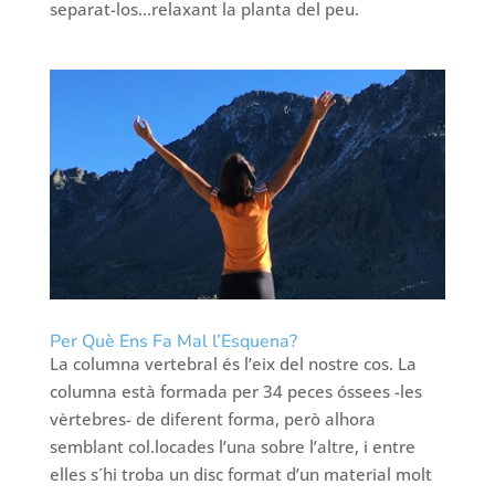
separat-los…relaxant la planta del peu.
Per Què Ens Fa Mal l’Esquena?
La columna vertebral és l’eix del nostre cos. La
columna està formada per 34 peces óssees -les
vèrtebres- de diferent forma, però alhora
semblant col.locades l’una sobre l’altre, i entre
elles s´hi troba un disc format d’un material molt