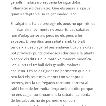
genolls, malucs i/o esquena bé sigui dolor,
inflamació i/o desviació. Què els passa als peus
quan s’adapten a un calçat inadequat?
El calçat ens ha de protegir els peus no oprimir-los
i limitar els moviments necessaris. Les sabates
han d’adaptar-se als peus no els peus a les
sabates. El peu dins una sabata amb taló alt
tendeix a desplaçar el pes endavant cap als dits i
pot provocar punts dolorosòs i durícies a la planta
o sobre els dits. De la mateixa manera modifica
l’equilibri i el treball dels genolls, malucs i
esquena. Les soles rígides no permeten que els
peu faci els seus moviments i no s’adapta al
terreny, ens fa un fregadís constant darrera al
taló i hem de fer molta força amb els dits perquè
no ens caigui continuament la sabata. La punta
de les sabates ha de permetre un bon