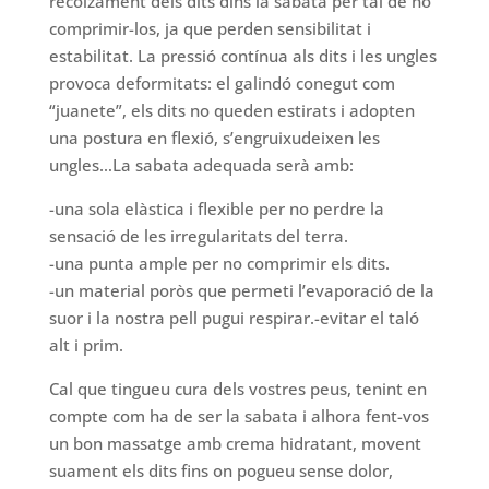
recolzament dels dits dins la sabata per tal de no
comprimir-los, ja que perden sensibilitat i
estabilitat. La pressió contínua als dits i les ungles
provoca deformitats: el galindó conegut com
“juanete”, els dits no queden estirats i adopten
una postura en flexió, s’engruixudeixen les
ungles…La sabata adequada serà amb:
-una sola elàstica i flexible per no perdre la
sensació de les irregularitats del terra.
-una punta ample per no comprimir els dits.
-un material poròs que permeti l’evaporació de la
suor i la nostra pell pugui respirar.-evitar el taló
alt i prim.
Cal que tingueu cura dels vostres peus, tenint en
compte com ha de ser la sabata i alhora fent-vos
un bon massatge amb crema hidratant, movent
suament els dits fins on pogueu sense dolor,