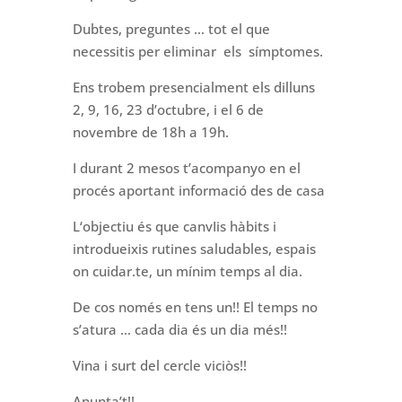
Dubtes, preguntes … tot el que
necessitis per eliminar els símptomes.
Ens trobem presencialment els dilluns
2, 9, 16, 23 d’octubre, i el 6 de
novembre de 18h a 19h.
I durant 2 mesos t’acompanyo en el
procés aportant informació des de casa
L‘objectiu és que canvIis hàbits i
introdueixis rutines saludables, espais
on cuidar.te, un mínim temps al dia.
De cos només en tens un!! El temps no
s’atura … cada dia és un dia més!!
Vina i surt del cercle viciòs!!
Apunta’t!!