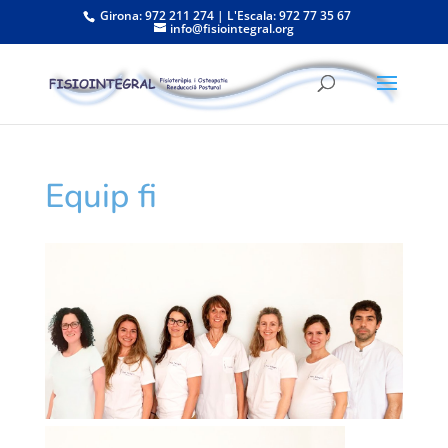
Girona: 972 211 274 | L'Escala: 972 77 35 67
info@fisiointegral.org
Equip fi