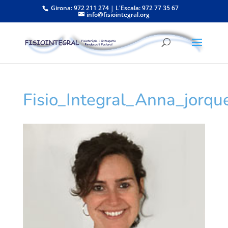
Girona: 972 211 274 | L'Escala: 972 77 35 67
info@fisiointegral.org
Fisio_Integral_Anna_jorqu