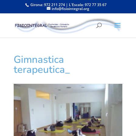
Girona: 972 211 274 | L'Escala: 972 77 35 67
info@fisiointegral.org
Gimnastica
terapeutica_