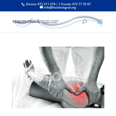
Girona: 972 211 274 | L'Escala: 972 77 35 67
info@fisiointegral.org