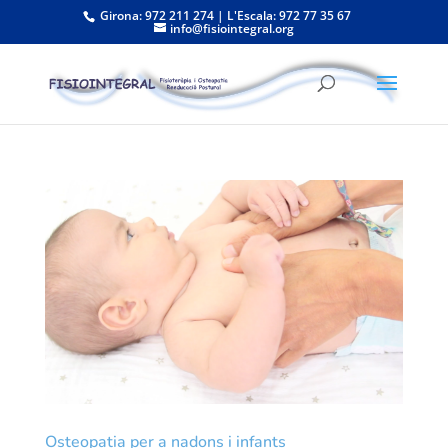
Girona: 972 211 274 | L'Escala: 972 77 35 67
info@fisiointegral.org
Osteopatia per a nadons i infants