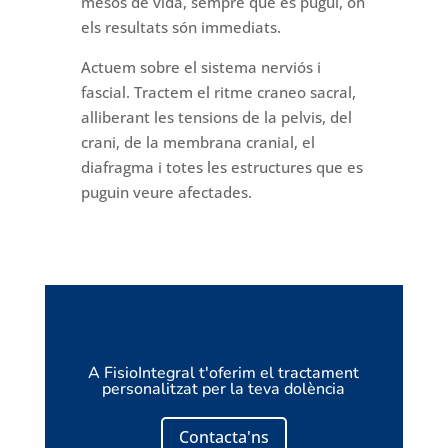
mesos de vida, sempre que es pugui, on
els resultats són immediats
.
Actuem sobre el sistema nerviós i
fascial. Tractem el ritme
craneo
sacral
,
alliberant les tensions de la pelvis, del
crani, de la membrana cranial, el
diafragma i totes les estructures que es
puguin veure afectades.
A FisioIntegral t'oferim el tractament
personalitzat per la teva dolència
Contacta'ns