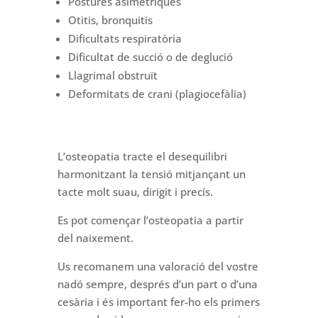
Postures asimètriques
Otitis, bronquitis
Dificultats respiratòria
Dificultat de succió o de deglució
Llagrimal obstruït
Deformitats de crani (plagiocefàlia)
L’osteopatia tracte el desequilibri
harmonitzant la tensió mitjançant un
tacte molt suau, dirigit i precís.
Es pot començar l’osteopatia a partir
del naixement.
Us recomanem una valoració del vostre
nadó sempre, després d’un part o d’una
cesària i és important fer-ho els primers