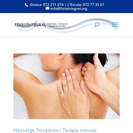
Girona: 972 211 274 | L'Escala: 972 77 35 67
info@fisiointegral.org
Massatge Terapèutic i Teràpia manual