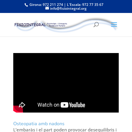
Girona: 972 211 274 | L'Escala: 972 77 35 67
info@fisiointegral.org
Osteopatia amb nadons
L’embaràs i el part poden provocar desequilibris i