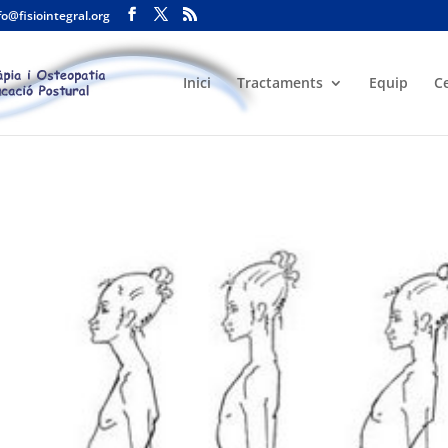
fo@fisiointegral.org
Inici
Tractaments
Equip
C