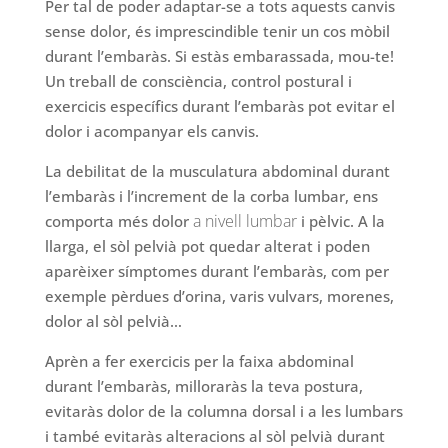
Per tal de poder adaptar-se a tots aquests canvis
sense dolor, és imprescindible tenir un cos mòbil
durant l’embaràs. Si estàs embarassada, mou-te!
Un treball de consciència, control postural i
exercicis específics durant l’embaràs pot evitar el
dolor i acompanyar els canvis.
La debilitat de la musculatura abdominal durant
l’embaràs i l’increment de la corba lumbar, ens
a nivell lumbar
comporta més dolor
i pèlvic. A la
llarga, el sòl pelvià pot quedar alterat i poden
aparèixer símptomes durant l’embaràs, com per
exemple pèrdues d’orina, varis vulvars, morenes,
dolor al sòl pelvià…
Aprèn a fer exercicis per la faixa abdominal
durant l’embaràs, milloraràs la teva postura,
evitaràs dolor de la columna dorsal i a les lumbars
i també evitaràs alteracions al sòl pelvià durant