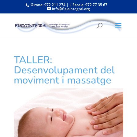
Girona: 972 211 274 | L'Escala: 972 77 35 67
info@fisiointegral.org
TALLER:
Desenvolupament del
moviment i massatge