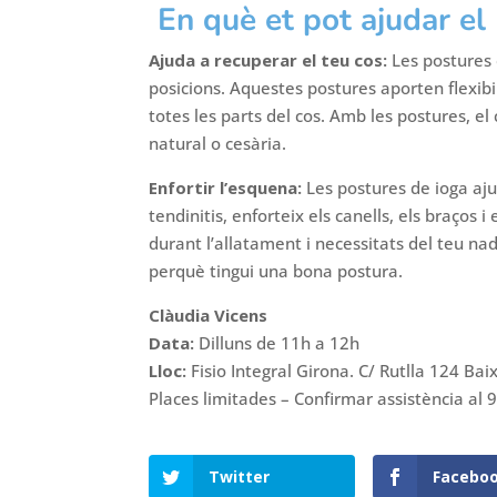
En què et pot ajudar el
Ajuda a recuperar el teu cos:
Les postures 
posicions. Aquestes postures aporten flexibi
totes les parts del cos. Amb les postures, e
natural o cesària.
Enfortir l’esquena:
Les postures de ioga ajude
tendinitis, enforteix els canells, els braços
durant l’allatament i necessitats del teu na
perquè tingui una bona postura.
Clàudia Vicens
Data:
Dilluns de 11h a 12h
Lloc:
Fisio Integral Girona. C/ Rutlla 124 Ba
Places limitades – Confirmar assistència al
Twitter
Facebo