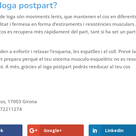
 Ioga postpart?
de Ioga són moviments lents, que mantenen el cos en diferent
litat i fermesa en forma d’estiraments i resistències musculars
l cos es recupera més ràpidament del part, tant si ha set un part
n a enfortir i relaxar l’esquena, les espatlles i el coll. Prevé l
 i et prepara perquè el teu sistema musculo-esquelètic no es ress
dó. A més, gràcies al ioga postpart podràs reeducar al teu cos
ixos, 17003 Girona
 972211274
ok
Google+
LinkedIn