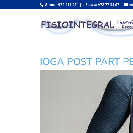
Girona: 972 211 274 | L'Escala: 972 77 35 67
in
IOGA POST PART P