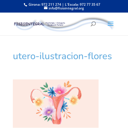
Girona: 972 211 274 | L'Escala: 972 77 35 67
info@fisiointegral.org
utero-ilustracion-flores