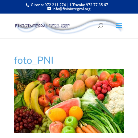
Girona: 972 211 274 | L'Escala: 972 77 35 67
info@fisiointegral.org
foto_PNI