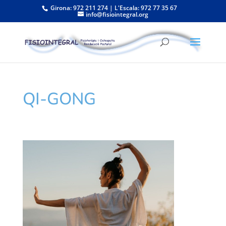
Girona: 972 211 274 | L'Escala: 972 77 35 67
info@fisiointegral.org
QI-GONG