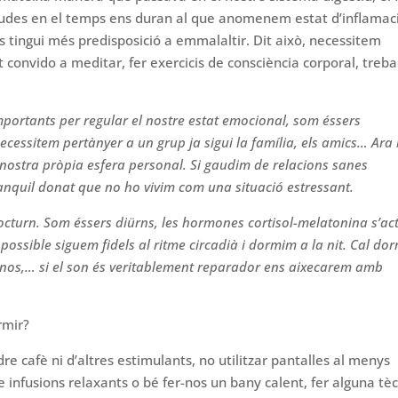
udes en el temps ens duran al que anomenem estat d’inflamac
s tingui més predisposició a emmalaltir. Dit això, necessitem
 convido a meditar, fer exercicis de consciència corporal, treba
importants per regular el nostre estat emocional, som éssers
Necessitem pertànyer a un grup ja sigui la família, els amics… Ara 
nostra pròpia esfera personal. Si gaudim de relacions sanes
ranquil donat que no ho vivim com una situació estressant.
octurn. Som éssers diürns, les hormones cortisol-melatonina s’ac
 possible siguem fidels al ritme circadià i dormim a la nit. Cal dor
nos,… si el son és veritablement
reparador ens aixecarem amb
rmir?
e cafè ni d’altres estimulants, no utilitzar pantalles al menys
infusions relaxants o bé fer-nos un bany calent, fer alguna tè