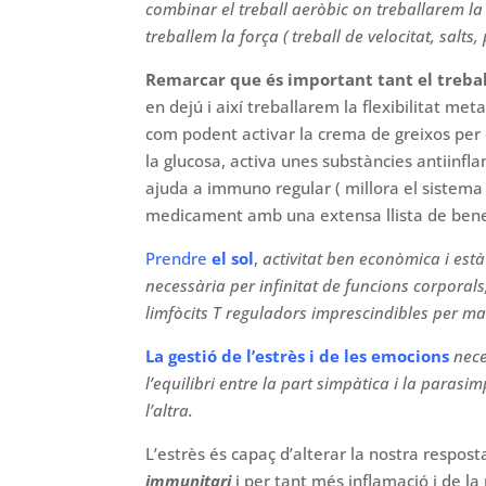
combinar el treball aeròbic on treballarem la 
treballem la força ( treball de velocitat, salts,
Remarcar que és important tant el treball
en dejú i així treballarem la flexibilitat m
com podent activar la crema de greixos per o
la glucosa, activa unes substàncies antiinfl
ajuda a immuno regular ( millora el sistema
medicament amb una extensa llista de benef
Prendre
el sol
,
activitat ben econòmica i està
necessària per infinitat de funcions corporals
limfòcits T reguladors imprescindibles per ma
La gestió de l’estrès i de les emocions
nece
l’equilibri entre la part simpàtica i la para
l’altra.
L’estrès és capaç d’alterar la nostra respos
immunitari
i per tant més inflamació i de l