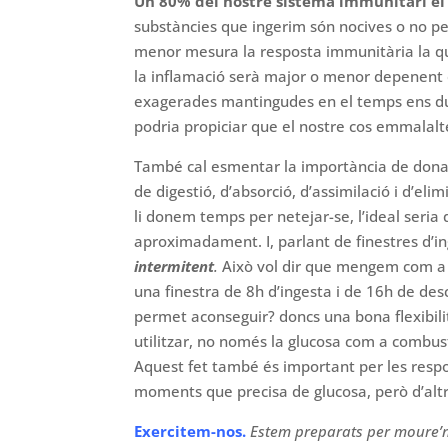
Un 80% del nostre sistema immunitari el 
substàncies que ingerim són nocives o no 
menor mesura la resposta immunitària la qu
la inflamació serà major o menor depenent 
exagerades mantingudes en el temps ens du
podria propiciar que el nostre cos emmalalte
També cal esmentar la importància de donar 
de digestió, d’absorció, d’assimilació i d’el
li donem temps per netejar-se, l’ideal seria
aproximadament. I, parlant de finestres d’i
intermitent
.
Això vol dir que mengem com a 
una finestra de 8h d’ingesta i de 16h de desc
permet aconseguir? doncs una bona flexibilit
utilitzar, no només la glucosa com a combust
Aquest fet també és important per les resp
moments que precisa de glucosa, però d’altr
Exercitem-nos
.
Estem preparats per moure’n