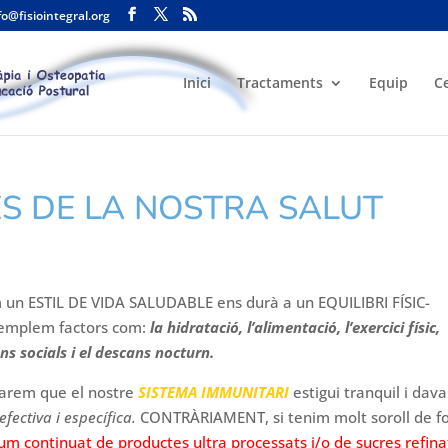
fo@fisiointegral.org
Inici
Tractaments
Equip
C
S DE LA NOSTRA SALUT
 un ESTIL DE VIDA SALUDABLE ens durà a un EQUILIBRI FÍSIC-
emplem factors com:
la hidratació, l’alimentació, l’exercici físic,
ions socials i el descans nocturn.
tarem que el nostre
SISTEMA IMMUNITARI
estigui tranquil i dav
efectiva i específica.
CONTRÀRIAMENT, si tenim molt soroll de f
um continuat de productes ultra processats i/o de sucres refina