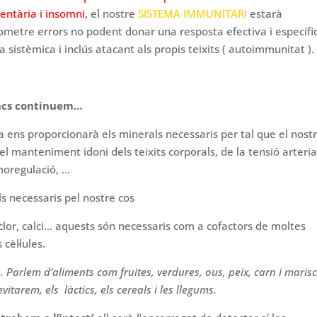
entària i insomni
, el nostre
SISTEMA IMMUNITARI
estarà
metre errors no podent donar una resposta efectiva i específic
rga sistèmica i inclús atacant als propis teixits ( autoimmunitat ).
oncs continuem…
a ens proporcionarà els minerals necessaris per tal que el nost
l manteniment idoni dels teixits corporals, de la tensió arteria
moregulació, …
s necessaris pel nostre cos
clor, calci… aquests són necessaris com a cofactors de moltes
cèl·lules.
. Parlem d’aliments com fruites, verdures, ous, peix, carn i marisc
tarem, els làctics, els cereals i les llegums.