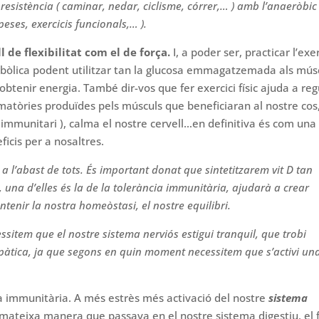
resistència ( caminar, nedar, ciclisme, córrer,… ) amb l’anaeròbic
 peses, exercicis funcionals,… ).
 de flexibilitat com el de força
.
I, a poder ser, practicar l’exer
etabòlica podent utilitzar tan la glucosa emmagatzemada als mús
btenir energia. També dir-vos que fer exercici físic ajuda a reg
amatòries produïdes pels músculs que beneficiaran al nostre cos
 immunitari ), calma el nostre cervell…en definitiva és com una
icis per a nosaltres.
 a l’abast de tots. És important donat que
sintetitzarem vit D tan
, una d’elles és la de la tolerància immunitària, ajudarà a crear
ntenir la nost
ra
homeòstasi, el nostre equilibri.
ssitem que el nostre sistema nerviós estigui tranquil, que trobi
simpàtica, ja que segons en quin moment necessitem que s’activi un
ta immunitària. A més estrès més activació del nostre
sistema
a mateixa manera que passava en el nostre sistema digestiu, el 