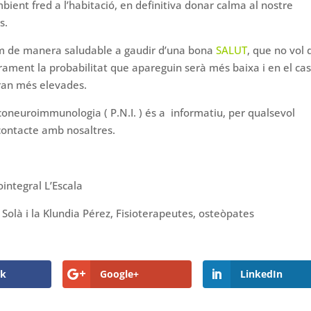
bient fred a l’habitació, en definitiva donar calma al nostre
s.
em de manera saludable a gaudir d’una bona
SALUT
, que no vol 
rament la probabilitat que apareguin serà més baixa i en el ca
eran més elevades.
siconeuroimmunologia ( P.N.I. ) és a informatiu, per qualsevol
contacte amb nosaltres.
integral L’Escala
Solà i la Klundia Pérez, Fisioterapeutes, osteòpates
ok
Google+
LinkedIn