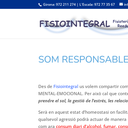
Girona: 972 211 274 | L'Escala: 972 77 35 67
in
SOM RESPONSABLE
Des de
Fisiointegral
us volem compartir com
MENTAL-EMOCIONAL. Per això cal que cont
prendre el sol, la gestió de l’estrés, les relac
Serà en aquest estat d’homeostasi on facili
qualsevol agressió podrà actuar de manera
com ara
consum diari d’alcohol, fumar, cons