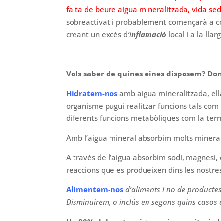
falta de beure aigua mineralitzada, vida sed
sobreactivat i probablement començarà a co
creant un excés d
’i
nflamació
local i a la lla
Vols saber de quines eines disposem? D
Hidratem-nos
amb aigua mineralitzada, ell
organisme pugui realitzar funcions tals com e
diferents funcions metabòliques com la ter
Amb l’aigua mineral absorbim molts mineral
A través de l’aigua absorbim sodi, magnesi, 
reaccions que es produeixen dins les nostres 
Alimentem-nos
d
’aliments i no de productes
Disminuirem, o inclús en segons quins casos evi