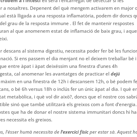
trobem a l’intestí
ell serà l’encarregat de detectar sí les
per a nosaltres. Depenent del què mengem activarem en major 
al està lligada a una resposta inflamatòria, podem dir doncs 
del grau de la resposta immune . El fet de mantenir respostes
ran al que anomenem estat de inflamació de baix grau, i aque
ixi.
descans al sistema digestiu, necessita poder fer bé les funcio
iminació. Si ens passem el dia menjant no el deixem treballar bé i
 que entre àpat i àpat deixéssim una finestra d’unes 4h
ngesta, cal anomenar les avantatges de practicar el
dejú
màxim en una finestra de 12h i descansem 12h, o bé podem f
ans, o bé 6h versus 18h o inclús fer un únic àpat al dia. I què e
at metabòlica, i què vol dir això?, doncs que el nostre cos sabr
ible sinó que també utilitzarà els greixos com a font d’energia.
ostes que ha de donar el nostre sistema immunitari doncs hi ha
es necessita els greixos.
s, l’ésser humà necessita de
l’exercici físic
per estar sà. Aquest h