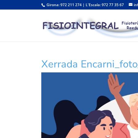
Girona: 972 211 274 | L'Escala: 972 77 35 67
in
Xerrada Encarni_fot