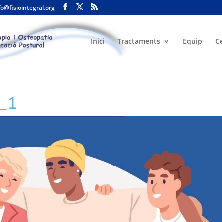
fo@fisiointegral.org
Inici
Tractaments
Equip
C
o_1