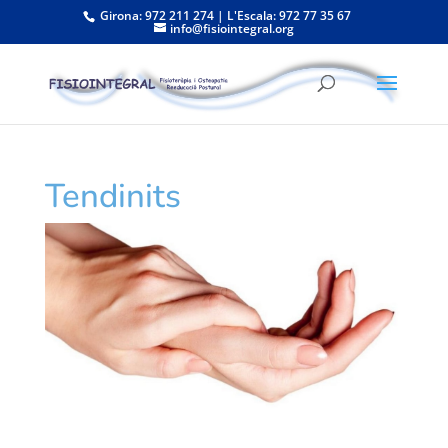
Girona: 972 211 274 | L'Escala: 972 77 35 67
info@fisiointegral.org
Tendinits