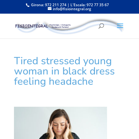
Girona: 972 211 274 | L'Escala: 972 77 35 67
info@fisiointegral.org
Tired stressed young
woman in black dress
feeling headache